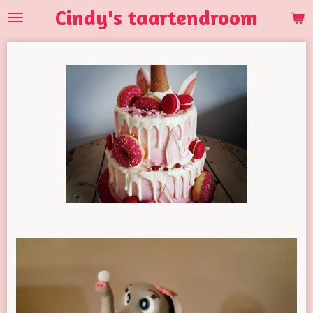
Cindy's taartendroom
Ga
direct
naar
de
hoofdinhoud